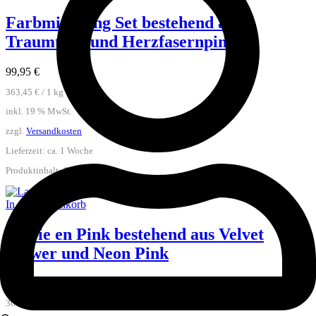
Farbmischung Set bestehend aus
Traumtanz und Herzfasernpink
99,95
€
363,45
€
/
1
kg
inkl. 19 % MwSt.
zzgl.
Versandkosten
Lieferzeit:
ca. 1 Woche
Produktinhalt: 0,275
kg
In den Warenkorb
La vie en Pink bestehend aus Velvet
Flower und Neon Pink
99,95
€
363,45
€
/
1
kg