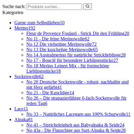
Suche nach:
Kategorien
Garne zum Selbstfärben
10
Merino
192
Fleur de Provence Foulard - Strick Dir den Frühling
20
No 11 - Die feine Merinowolle
62
No 12 Die vielseitige Merinowolle
72
No 13 Die kuschelige Merinowolle
65
No 14 Australmerino für natürliche Stricklieblinge
28
No 17 - Bouclé für besondere Lieblingsstücke
27
No 18 Merino Leinen Mix - für formschöne
Lieblingsstücke
18
Sockenwolle
62
No 20 Deutsche Sockenwolle - robust, nachhaltig und
mit Herz gefärbt
41
No 21 - Die Kuschlige
14
No 26 – Die strapazierfähige 6-fach-Sockenwolle für
jeden Tag
6
Lace
11
No 33 – Natürliches Lacegarn aus 100% Schurwolle
11
Alpaka
81
No 41 – Streicheleinheit aus Babyalpaka & Seide
24
No 43a - Die Flauschige aus Suri-Alpaka & Seide
28