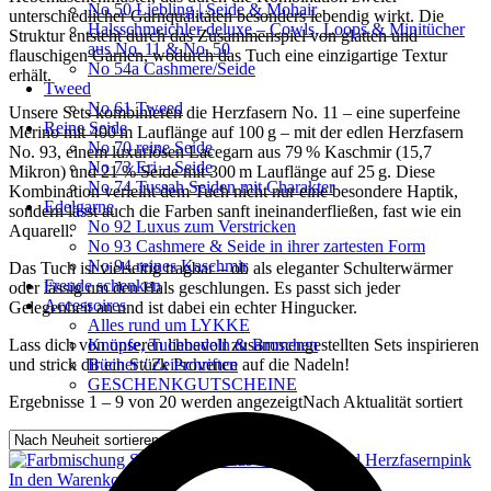
No 50 Liebling | Seide & Mohair
unterschiedlicher Garnqualitäten besonders lebendig wirkt. Die
Halsschmeichler deluxe – Cowls, Loops & Minitücher
Struktur entsteht durch das Zusammenspiel von glatten und
aus No. 11 & No. 50
flauschigen Garnen, wodurch das Tuch eine einzigartige Textur
No 54a Cashmere/Seide
erhält.
Tweed
No 61 Tweed
Unsere Sets kombinieren die Herzfasern No. 11 – eine superfeine
Reine Seide
Merino mit 400 m Lauflänge auf 100 g – mit der edlen Herzfasern
No 70 reine Seide
No. 93, einem luxuriösen Lacegarn aus 79 % Kaschmir (15,7
No 73 Eri – Seide
Mikron) und 21 % Seide mit 300 m Lauflänge auf 25 g. Diese
No 74 Tussah Seiden mit Charakter
Kombination verleiht dem Tuch nicht nur eine besondere Haptik,
Edelgarne
sondern lässt auch die Farben sanft ineinanderfließen, fast wie ein
No 92 Luxus zum Verstricken
Aquarell.
No 93 Cashmere & Seide in ihrer zartesten Form
No 94 reines Kaschmir
Das Tuch ist vielseitig tragbar – ob als eleganter Schulterwärmer
Freude schenken
oder lässig um den Hals geschlungen. Es passt sich jeder
Accessoires
Gelegenheit an und ist dabei ein echter Hingucker.
Alles rund um LYKKE
Lass dich von unseren liebevoll zusammengestellten Sets inspirieren
Knöpfe, Tuchnadeln & Broschen
und strick dir ein Stück Provence auf die Nadeln!
Bücher / Zeitschriften
GESCHENKGUTSCHEINE
Ergebnisse 1 – 9 von 20 werden angezeigt
Nach Aktualität sortiert
In den Warenkorb