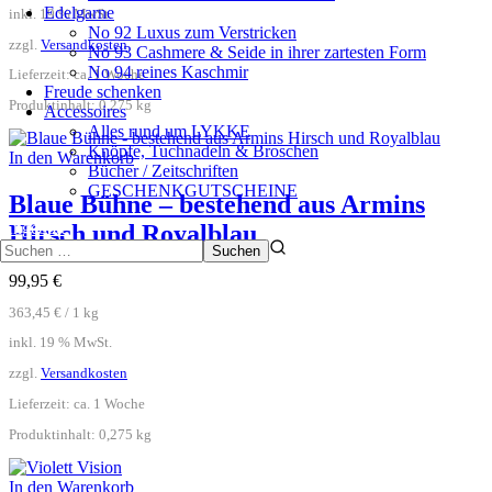
Edelgarne
inkl. 19 % MwSt.
No 92 Luxus zum Verstricken
zzgl.
Versandkosten
No 93 Cashmere & Seide in ihrer zartesten Form
No 94 reines Kaschmir
Lieferzeit:
ca. 1 Woche
Freude schenken
Produktinhalt: 0,275
kg
Accessoires
Alles rund um LYKKE
Knöpfe, Tuchnadeln & Broschen
In den Warenkorb
Bücher / Zeitschriften
GESCHENKGUTSCHEINE
Blaue Bühne – bestehend aus Armins
Angebote
Hirsch und Royalblau
99,95
€
363,45
€
/
1
kg
inkl. 19 % MwSt.
zzgl.
Versandkosten
Lieferzeit:
ca. 1 Woche
Produktinhalt: 0,275
kg
In den Warenkorb