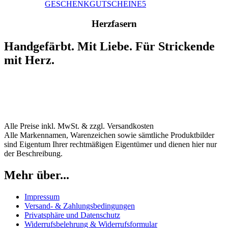
GESCHENKGUTSCHEINE
5
H
e
r
z
f
a
s
e
r
n
Handgefärbt. Mit Liebe. Für Strickende
mit Herz.
info@herzfasern.de
+49 (0) 7131 59 13 233
Instagram
Facebook
Alle Preise inkl. MwSt. & zzgl. Versandkosten
Alle Markennamen, Warenzeichen sowie sämtliche Produktbilder
sind Eigentum Ihrer rechtmäßigen Eigentümer und dienen hier nur
der Beschreibung.
Mehr über...
Impressum
Versand- & Zahlungsbedingungen
Privatsphäre und Datenschutz
Widerrufsbelehrung & Widerrufsformular