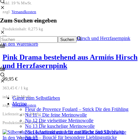
inkl. 19 % MwSt.
zzgl.
Versandkosten
Zum Suchen eingeben
Lieferzeit:
ca. 1 Woche
Produktinhalt: 0,275
kg
In den Warenkorb
Angebote
Pink Drama bestehend aus Armińs Hirsch
und Herzfasernpink
99,95
€
363,45
€
/
1
kg
inkl. 19 % MwSt.
Garne zum Selbstfärben
Merino
zzgl.
Versandkosten
Fleur de Provence Foulard – Strick Dir den Frühling
Lieferzeit:
ca. 1 Woche
No 11 – Die feine Merinowolle
No 12 Die vielseitige Merinowolle
Produktinhalt: 0,275
kg
No 13 Die kuschelige Merinowolle
No 14 Australmerino für natürliche Stricklieblinge
No 17 – Bouclé für besondere Lieblingsstücke
In den Warenkorb