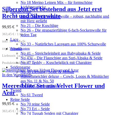
No 18 Merino Leinen Mix – für formschöne
Lieblingsstücke
Silberglut Set bestehend aus Jetzt erst
Sockenwolle
Recht und Silverwhite
No 20 Deutsche Sockenwolle – robust, nachhaltig und
mit Herz gefärbt
No 21 – Die Kuschlige
99,95
€
No 26 – Die strapazierfähige 6-fach-Sockenwolle für
363,45
€
/
1
kg
jeden Tag
Lace
inkl. 19 % MwSt.
No 33 – Natürliches Lacegarn aus 100% Schurwolle
Alpaka
zzgl.
Versandkosten
No 41 – Streicheleinheit aus Babyalpaka & Seide
Lieferzeit:
ca. 1 Woche
No 43a – Die Flauschige aus Suri-Alpaka & Seide
No 47 Teddy – Kuschelglück mit Charakter
Produktinhalt: 0,275
kg
Seidengarne
No 50 Liebling | Seide & Mohair
In den Warenkorb
Halsschmeichler deluxe – Cowls, Loops & Minitücher
aus No. 11 & No. 50
Meeresblüte Set aus Velvet Flower und
No 54a Cashmere/Seide
Tweed
Azur
No 61 Tweed
Reine Seide
99,95
€
No 70 reine Seide
No 73 Eri – Seide
363,45
€
/
1
kg
No 74 Tussah Seiden mit Charakter