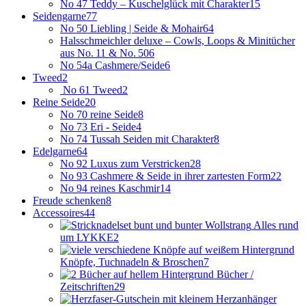
No 47 Teddy – Kuschelglück mit Charakter
15
Seidengarne
77
No 50 Liebling | Seide & Mohair
64
Halsschmeichler deluxe – Cowls, Loops & Minitücher
aus No. 11 & No. 50
6
No 54a Cashmere/Seide
6
Tweed
2
No 61 Tweed
2
Reine Seide
20
No 70 reine Seide
8
No 73 Eri - Seide
4
No 74 Tussah Seiden mit Charakter
8
Edelgarne
64
No 92 Luxus zum Verstricken
28
No 93 Cashmere & Seide in ihrer zartesten Form
22
No 94 reines Kaschmir
14
Freude schenken
8
Accessoires
44
Alles rund
um LYKKE
2
Knöpfe, Tuchnadeln & Broschen
7
Bücher /
Zeitschriften
29