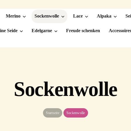
Merino
Sockenwolle
Lace
Alpaka
Se
ine Seide
Edelgarne
Freude schenken
Accessoire
Sockenwolle
Startseite
Sockenwolle