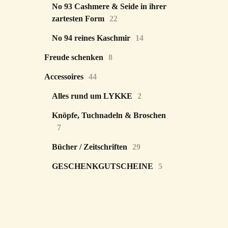
No 93 Cashmere & Seide in ihrer
zartesten Form
22
No 94 reines Kaschmir
14
Freude schenken
8
Accessoires
44
Alles rund um LYKKE
2
Knöpfe, Tuchnadeln & Broschen
7
Bücher / Zeitschriften
29
GESCHENKGUTSCHEINE
5