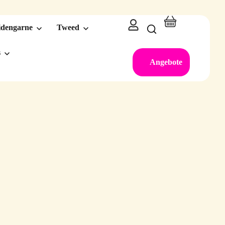
idengarne
Tweed
s
Angebote