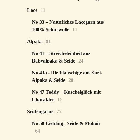
Lace
11
No 33 – Natürliches Lacegarn aus
100% Schurwolle
11
Alpaka
81
No 41 – Streicheleinheit aus
Babyalpaka & Seide
24
No 43a - Die Flauschige aus Suri-
Alpaka & Seide
28
No 47 Teddy – Kuschelglück mit
Charakter
15
Seidengarne
77
No 50 Liebling | Seide & Mohair
64