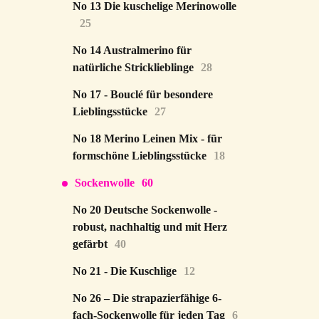
No 13 Die kuschelige Merinowolle
25
No 14 Australmerino für
natürliche Stricklieblinge
28
No 17 - Bouclé für besondere
Lieblingsstücke
27
No 18 Merino Leinen Mix - für
formschöne Lieblingsstücke
18
Sockenwolle
60
No 20 Deutsche Sockenwolle -
robust, nachhaltig und mit Herz
gefärbt
40
No 21 - Die Kuschlige
12
No 26 – Die strapazierfähige 6-
fach-Sockenwolle für jeden Tag
6