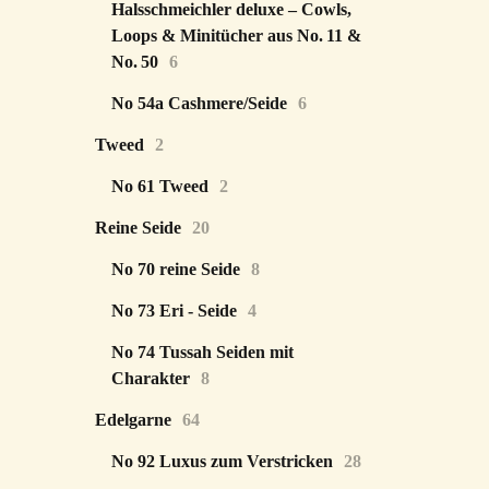
Halsschmeichler deluxe – Cowls,
Loops & Minitücher aus No. 11 &
No. 50
6
No 54a Cashmere/Seide
6
Tweed
2
No 61 Tweed
2
Reine Seide
20
No 70 reine Seide
8
No 73 Eri - Seide
4
No 74 Tussah Seiden mit
Charakter
8
Edelgarne
64
No 92 Luxus zum Verstricken
28