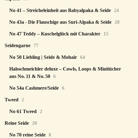
No 41 – Streicheleinheit aus Babyalpaka & Seide
24
No 43a - Die Flauschige aus Suri-Alpaka & Seide
28
No 47 Teddy – Kuschelglück mit Charakter
15
Seidengarne
77
No 50 Liebling | Seide & Mohair
64
Halsschmeichler deluxe – Cowls, Loops & Minitücher
aus No. 11 & No. 50
6
No 54a Cashmere/Seide
6
Tweed
2
No 61 Tweed
2
Reine Seide
20
No 70 reine Seide
8