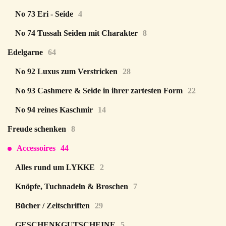
No 73 Eri - Seide
4
No 74 Tussah Seiden mit Charakter
8
Edelgarne
64
No 92 Luxus zum Verstricken
28
No 93 Cashmere & Seide in ihrer zartesten Form
22
No 94 reines Kaschmir
14
Freude schenken
8
Accessoires
44
Alles rund um LYKKE
2
Knöpfe, Tuchnadeln & Broschen
7
Bücher / Zeitschriften
29
GESCHENKGUTSCHEINE
5