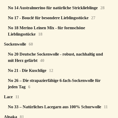
No 14 Australmerino für natürliche Stricklieblinge
28
No 17 - Bouclé für besondere Lieblingsstücke
27
No 18 Merino Leinen Mix - für formschöne
Lieblingsstücke
18
Sockenwolle
60
No 20 Deutsche Sockenwolle - robust, nachhaltig und
mit Herz gefärbt
40
No 21 - Die Kuschlige
12
No 26 – Die strapazierfähige 6-fach-Sockenwolle für
jeden Tag
6
Lace
11
No 33 – Natürliches Lacegarn aus 100% Schurwolle
11
Alpaka
81